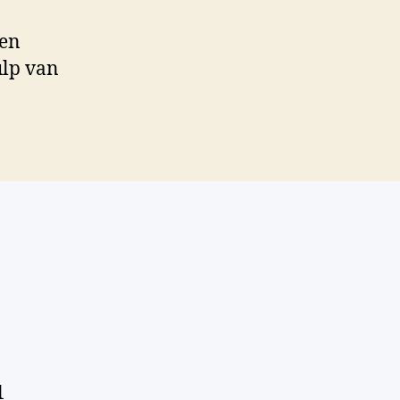
een
ulp van
1